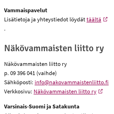
Vammaispavelut
Lisätietoja ja yhteystiedot löydät
täältä
-
.
Ulkoinen linkki
Näkövammaisten liitto ry
Näkövammaisten liitto ry
p. 09 396 041 (vaihde)
Sähköposti:
info@nakovammaistenliitto.fi
Verkkosivu:
Näkövammaisten liitto ry
-
Ulkoinen linkki
Varsinais-Suomi ja Satakunta