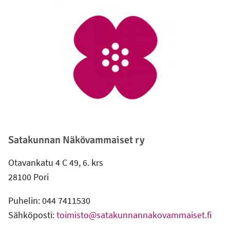
Alatunniste
Satakunnan Näkövammaiset ry
Otavankatu 4 C 49, 6. krs
28100 Pori
Puhelin: 044 7411530
Sähköposti:
toimisto@satakunnannakovammaiset.fi